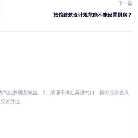
下一篇
旅馆建筑设计规范能不能设置厨房？
好燃气灶胶脚及螺丝。2、清理干净灶具进气口，再将胶管套入
管并连...